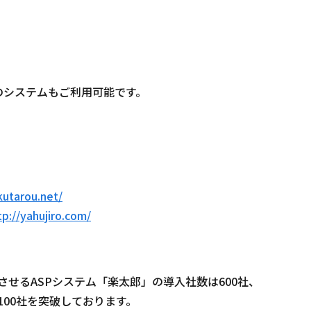
のシステムもご利用可能です。
kutarou.net/
tp://yahujiro.com/
せるASPシステム「楽太郎」の導入社数は600社、
00社を突破しております。