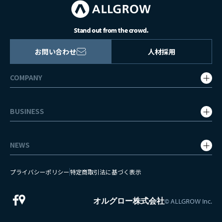
Stand out from the crowd.
お問い合わせ
人材採用
COMPANY
会社概要・グループ会社
BUSINESS
企業理念
事業内容
代表挨拶・役員紹介
NEWS
WEBマーケティング
沿革
プレスリリース
システム開発
社会貢献
プライバシーポリシー
特定商取引法に基づく表示
お知らせ
人材採用支援
オルグロー株式会社
© ALLGROW Inc.