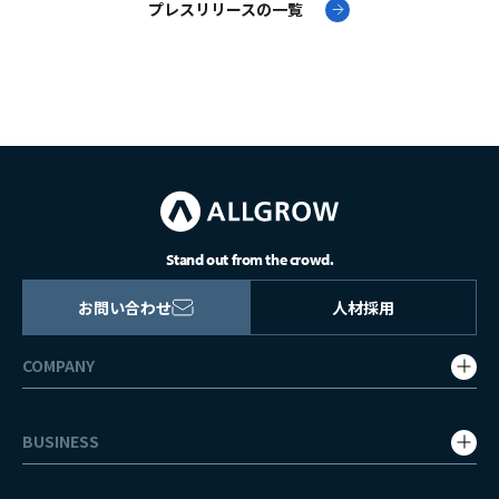
プレスリリースの一覧
Stand out from the crowd.
お問い合わせ
人材採用
COMPANY
会社概要・グループ会社
BUSINESS
企業理念
事業内容
代表挨拶・役員紹介