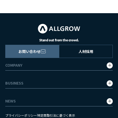
Stand out from the crowd.
お問い合わせ
人材採用
COMPANY
会社概要・グループ会社
BUSINESS
企業理念
事業内容
代表挨拶・役員紹介
NEWS
WEBマーケティング
沿革
プレスリリース
システム開発
社会貢献
プライバシーポリシー
特定商取引法に基づく表示