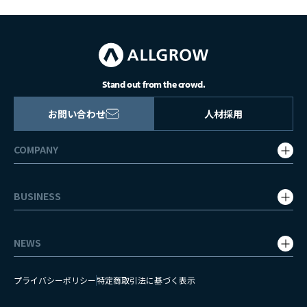
Stand out from the crowd.
お問い合わせ
人材採用
COMPANY
会社概要・グループ会社
BUSINESS
企業理念
事業内容
代表挨拶・役員紹介
NEWS
WEBマーケティング
沿革
プレスリリース
システム開発
社会貢献
プライバシーポリシー
特定商取引法に基づく表示
お知らせ
人材採用支援